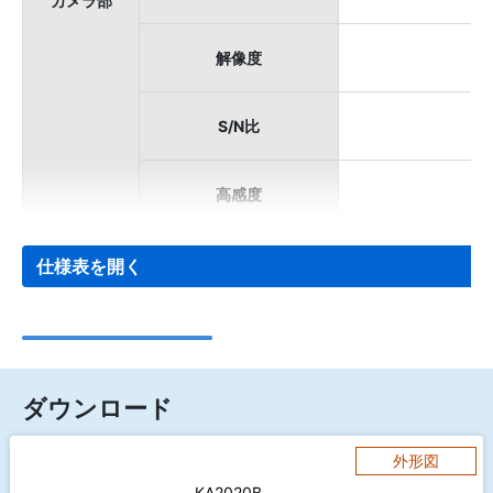
カメラ部
解像度
S/N比
高感度
仕様表を開く
ダウンロード
外形図
KA2020B