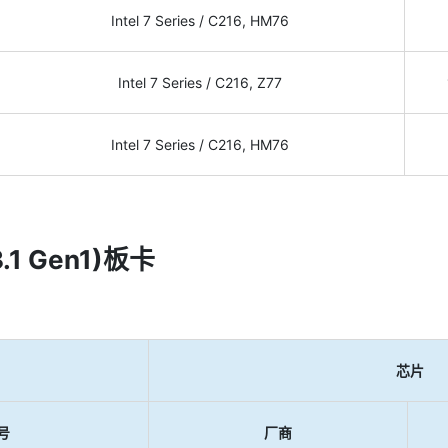
Intel 7 Series / C216, HM76
Intel 7 Series / C216, Z77
Intel 7 Series / C216, HM76
.1 Gen1)板卡
芯片
号
厂商