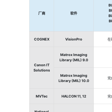
B
B
厂商
软件
B
B
COGNEX
VisionPro
在
Matrox Imaging
Library (MIL) 9.0
Canon IT
Solutions
Matrox Imaging
完
Library (MIL) 10.0
MVTec
HALCON 11, 12
完
National