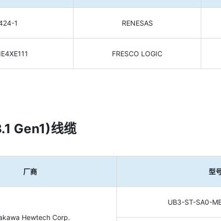
424-1
RENESAS
IE4XE111
FRESCO LOGIC
.1 Gen1)线缆
厂商
型
UB3-ST-SA0-M
rakawa Hewtech Corp.