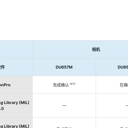
相机
软件
DU657M
DU6
(※1)
onPro
完成确认
在确
g Library (MIL)
—
.0
g Library (MIL)