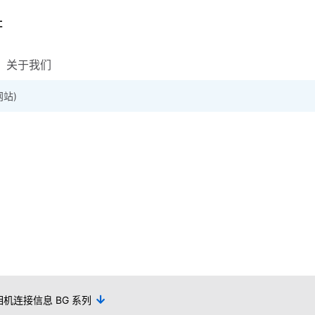
关于我们
网站)
载专区
企业社会责任(CSR)
培训资料
工业相机 FAQ
FAQ资料
品质保证
商品目录下载
TeliCam SDK / 软件
规格说明书或使用
其他
相机连接信息 BG 系列