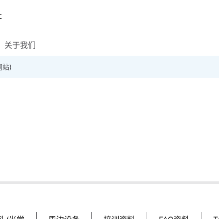
关于我们
网站)
载专区
企业社会责任(CSR)
培训资料
工业相机 FAQ
FAQ资料
品质保证
商品目录下载
TeliCam SDK / 软件
规格说明书或使用
其他