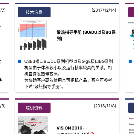
/7)
(2017/12/14)
技术信息
e
散热指导手册 (BU/DU以及BG系
列)
觉
USB3接口BU/DU系列机型以及GigE接口BG系列
机型由于体积较小以及运行帧率较高的关系，相
机自身发热量较高。
"演
为协助客户高效使用本司相机产品，客户可参考
下述"散热指导手册"。
/8)
(2016/11/8)
培训资料
VISION 2016 ···