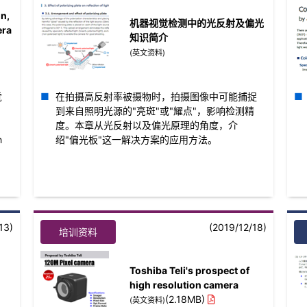
on,
机器视觉检测中的光反射及偏光
era
知识简介
(英文资料)
觉
在拍摄高反射率被摄物时，拍摄图像中可能捕捉
到来自照明光源的"亮斑"或"耀点"，影响检测精
度。本章从光反射以及偏光原理的角度，介
h
绍"偏光板"这一解决方案的应用方法。
13)
(2019/12/18)
培训资料
Toshiba Teli's prospect of
high resolution camera
(2.18MB)
(英文资料)