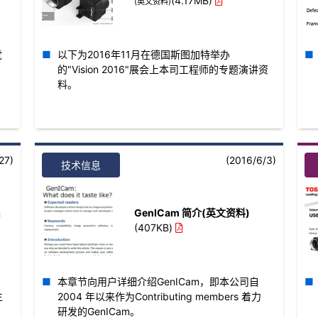
(4.17MB)
(英文资料)
觉
以下为2016年11月在德国斯图加特举办
的"Vision 2016"展会上本司工程师的专题演讲资
料。
27)
(2016/6/3)
技术信息
出
GenICam 简介(英文资料)
(407KB)
本章节向用户详细介绍GenICam，即本公司自
生
2004 年以来作为Contributing members 着力
研发的GenICam。