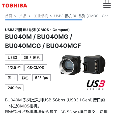
首页
产品
工业相机
USB3 相机 BU 系列 (CMOS・Compa
USB3 相机 BU 系列 (CMOS・Compact)
BU040M / BU040MG /
BU040MCG / BU040MCF
USB3
39 万像素
1/2.9 型
GS-CMOS
黑白
彩色
523 fps
240 fps
BU040M 系列是采用USB 5Gbps (USB3.1 Gen1)接口的
一体型CMOS相机。
图像输出以及相机控制均基于USB 5Gbps接口定义，适用