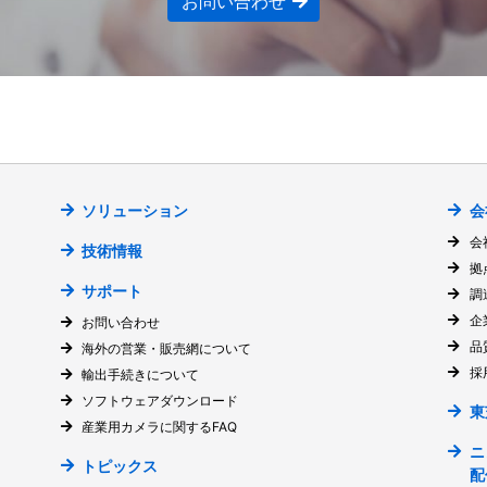
お問い合わせ
ソリューション
会
会
技術情報
拠
サポート
調
企
お問い合わせ
品
海外の営業・販売網について
採
輸出手続きについて
ソフトウェアダウンロード
東
産業用カメラに関するFAQ
ニ
トピックス
配