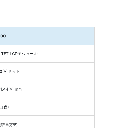
700
TFT LCDモジュール
80(V)ドット
91.44(V) mm
(白色)
電容量方式