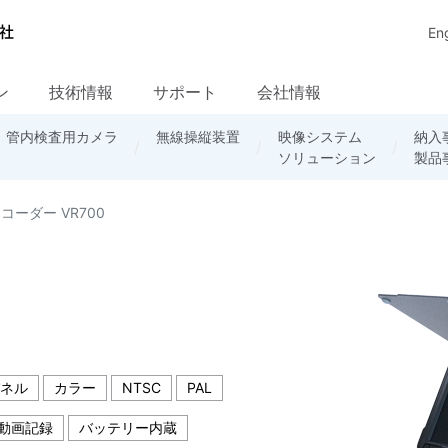
Eng
ン
技術情報
サポート
会社情報
・
周辺機器
調達情報
管内検査用カメラ
放送システム
輸出手続き
セミナー資料
企業の社会的責任
無線ネットワーク
無線操縦装置
ソフトウェア
FAQ資料
品質保証
映像システム
産業用カメラに
民需システム
TeliCamSDK
採用情報
納入
カタ
産業
ダウンロード
ソリューション
関するFAQ
/ソフト
製品
リー
基礎
コーダー VR700
ネル
カラー
NTSC
PAL
動画記録
バッテリー内蔵