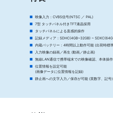
映像入力：CVBS信号(NTSC ／ PAL)
7型 タッチパネル付きTFT液晶採用
タッチパネルによる直感的操作
記録メディア：SDHC(4GB~32GB) ~ SDXC(64G
内蔵バッテリー：4時間以上動作可能 (出荷時標準
入力映像の録画／再生 (動画／静止画)
無線LAN通信で携帯端末での映像確認、本体操
位置情報を設定可能
(画像データに位置情報を記録)
静止画への文字入力／保存が可能 (英数字、記号)