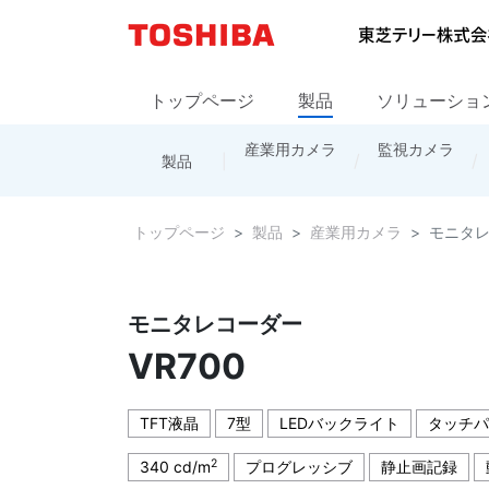
トップページ
製品
ソリューショ
産業用カメラ
カメラ製品
お問い合わせ
会社概要
防災・通信システム
監視カメラ
拠点情報
レンズ
海外の営業
製品
トップページ
販売網
トップページ
製品
産業用カメラ
モニタレ
モニタレコーダー
VR700
TFT液晶
7型
LEDバックライト
タッチパ
2
340 cd/m
プログレッシブ
静止画記録