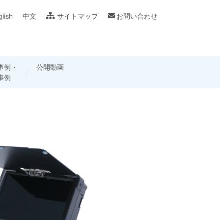
lish
中文
サイトマップ
お問い合わせ
事例・
ログ・
用カメラ
公開動画
製品別仕様書・
各種用語の説明
事例
フレット
講座
取扱説明書