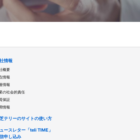
社情報
社概要
点情報
達情報
業の社会的責任
質保証
用情報
芝テリーのサイトの使い方
ュースレター「teli TIME」
信申し込み