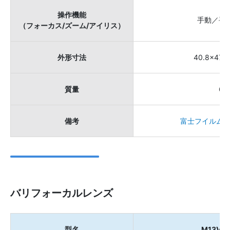
操作機能
手動／手
（フォーカス/ズーム/アイリス）
外形寸法
40.8×47.1
質量
60
備考
富士フイルム株
バリフォーカルレンズ
型名
M13VG2