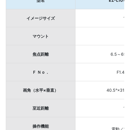
型名
EZ-L10×6
イメージサイズ
1／
マウント
Ｃ
焦点距離
6.5～65m
Ｆ Ｎｏ．
F1.4～
画角（水平×垂直）
40.5°×31°～
至近距離
1.2
操作機能
電動／電