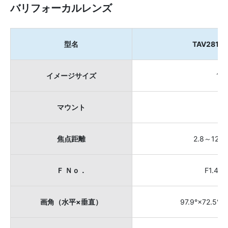
バリフォーカルレンズ
型名
TAV2812
イメージサイズ
1／
マウント
Ｃ
焦点距離
2.8～12m
Ｆ Ｎｏ．
F1.4～
画角（水平×垂直）
97.9°×72.5°～