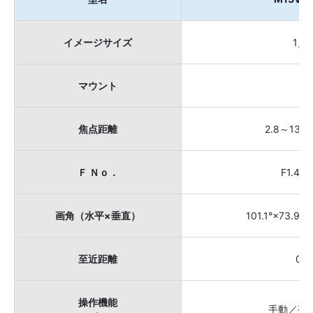
イメージサイズ
1／2
マウント
Ｃ
焦点距離
2.8～13m
Ｆ Ｎｏ．
F1.4～
画角（水平×垂直）
101.1°×73.9°～
至近距離
0.3
操作機能
手動／手