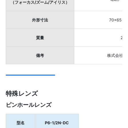
（フォーカス/ズーム/アイリス）
外形寸法
70×65×1
質量
28
備考
株式会社ス
特殊レンズ
ピンホールレンズ
型名
P6-1/2N-DC