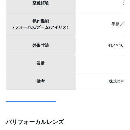
至近距離
0.3
操作機能
手動／手
（フォーカス/ズーム/アイリス）
外形寸法
41.4×46.1
質量
70
備考
株式会社ス
バリフォーカルレンズ