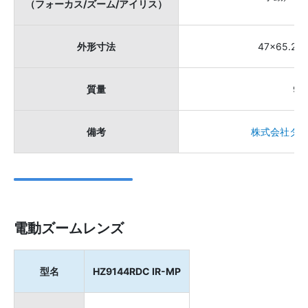
（フォーカス/ズーム/アイリス）
外形寸法
47×65.2×
質量
90
備考
株式会社タム
電動ズームレンズ
型名
HZ9144RDC IR-MP