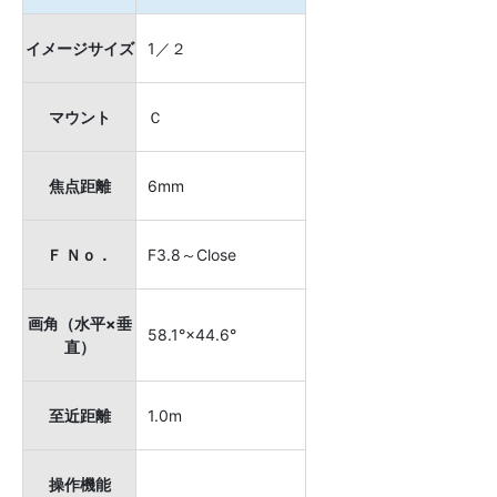
イメージサイズ
1／２
マウント
Ｃ
焦点距離
6mm
Ｆ Ｎｏ．
F3.8～Close
画角（水平×垂
58.1°×44.6°
直）
至近距離
1.0m
操作機能