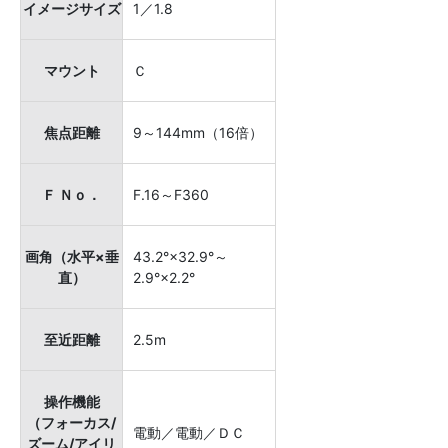
イメージサイズ
1／1.8
マウント
Ｃ
焦点距離
9～144mm（16倍）
Ｆ Ｎｏ．
F.16～F360
画角（水平×垂
43.2°×32.9°～
直）
2.9°×2.2°
至近距離
2.5m
操作機能
（フォーカス/
電動／電動／ＤＣ
ズーム/アイリ