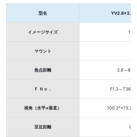
型名
YV2.8×2.8
イメージサイズ
1／2
マウント
Ｃ
焦点距離
2.8～8mm
Ｆ Ｎｏ．
F1.3～T360
画角（水平×垂直）
100.3°×73.2°～
至近距離
0.3