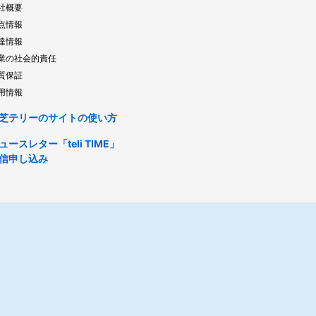
社概要
点情報
達情報
業の社会的責任
質保証
用情報
芝テリーのサイトの使い方
ュースレター「teli TIME」
信申し込み