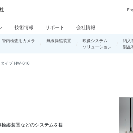
Eng
ン
技術情報
サポート
会社情報
・
周辺機器
調達情報
管内検査用カメラ
放送システム
輸出手続き
セミナー資料
企業の社会的責任
無線ネットワーク
無線操縦装置
ソフトウェア
FAQ資料
品質保証
映像システム
産業用カメラに
民需システム
TeliCamSDK
採用情報
納入
カタ
産業
ダウンロード
ソリューション
関するFAQ
/ソフト
製品
リー
基礎
タイプ HW-616
線操縦装置などのシステムを提