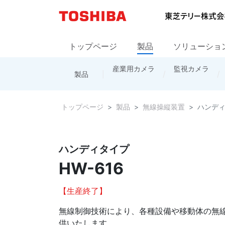
トップページ
製品
ソリューショ
産業用カメラ
カメラ製品
お問い合わせ
会社概要
防災・通信システム
監視カメラ
拠点情報
レンズ
海外の営業
製品
トップページ
販売網
トップページ
製品
無線操縦装置
ハンディ
ハンディタイプ
HW-616
【生産終了】
無線制御技術により、各種設備や移動体の無
供いたします。