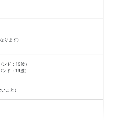
）
なります)
（Ｌバンド：19波）
（Hバンド：19波）
ないこと）
）