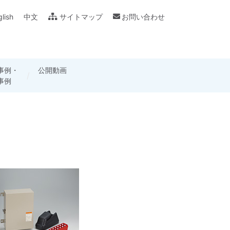
lish
中文
サイトマップ
お問い合わせ
事例・
ログ・
用カメラ
公開動画
製品別仕様書・
各種用語の説明
事例
フレット
講座
取扱説明書