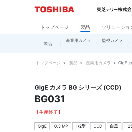
トップページ
製品
ソリューショ
産業用カメラ
カメラ製品
お問い合わせ
会社概要
防災・通信システム
監視カメラ
拠点情報
レンズ
海外の営業
製品
トップページ
販売網
トップページ
製品
産業用カメラ
GigE 
GigE カメラ BG シリーズ (CCD)
BG031
【生産終了】
GigE
0.3 MP
1/2型
CCD
白黒
125