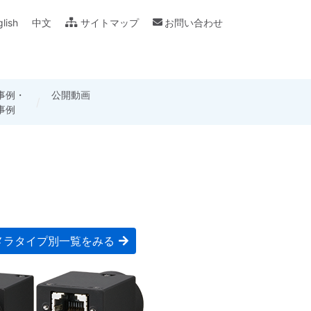
lish
中文
サイトマップ
お問い合わせ
事例・
ログ・
用カメラ
公開動画
製品別仕様書・
各種用語の説明
事例
フレット
講座
取扱説明書
メラタイプ別一覧をみる