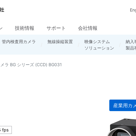
Eng
ン
技術情報
サポート
会社情報
・
周辺機器
調達情報
管内検査用カメラ
放送システム
輸出手続き
セミナー資料
企業の社会的責任
無線ネットワーク
無線操縦装置
ソフトウェア
FAQ資料
品質保証
映像システム
産業用カメラに
民需システム
TeliCamSDK
採用情報
納入
カタ
産業
ダウンロード
ソリューション
関するFAQ
/ソフト
製品
リー
基礎
カメラ BG シリーズ (CCD) BG031
産業用カ
 fps