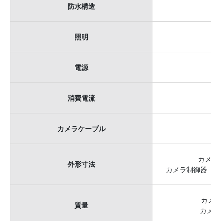
防水構造
照明
電源
消費電流
カメラケーブル
Ø
カメラ
外形寸法
カメラ制御器 430(
カメラ
質量
カメラ