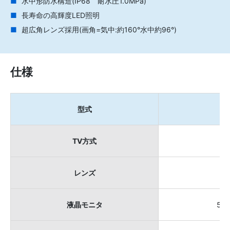
水中形防水構造(IP68 耐水圧1.0MPa)
長寿命の高輝度LED照明
超広角レンズ採用(画角=気中:約160°水中約96°)
仕様
型式
TV方式
レンズ
液晶モニタ
5.