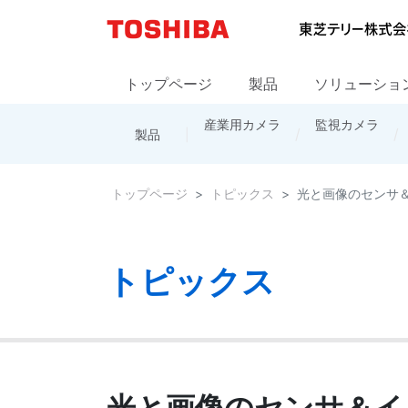
トップページ
製品
ソリューショ
産業用カメラ
カメラ製品
お問い合わせ
会社概要
防災・通信システム
監視カメラ
拠点情報
レンズ
海外の営業
製品
トップページ
販売網
トップページ
トピックス
光と画像のセンサ＆イメ
トピックス
光と画像のセンサ＆イメージ