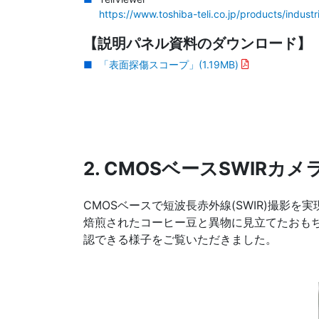
https://www.toshiba-teli.co.jp/products/indust
【説明パネル資料のダウンロード】
「表面探傷スコープ」
(1.19MB)
2. CMOSベースSWIRカ
CMOSベースで短波長赤外線(SWIR)撮影を
焙煎されたコーヒー豆と異物に見立てたおも
認できる様子をご覧いただきました。