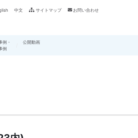
lish
中文
サイトマップ
お問い合わせ
事例・
ログ・
用カメラ
公開動画
製品別仕様書・
各種用語の説明
事例
フレット
講座
取扱説明書
23内)