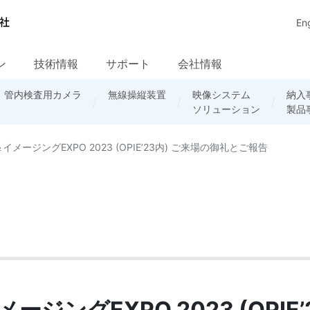
Eng
ン
技術情報
サポート
会社情報
・
周辺機器
調達情報
管内検査用カメラ
放送システム
輸出手続き
セミナー資料
企業の社会的責任
無線ネットワーク
無線操縦装置
ソフトウェア
FAQ資料
品質保証
映像システム
産業用カメラに
民需システム
TeliCamSDK
採用情報
納入
カタ
産業
ダウンロード
ソリューション
関するFAQ
/ソフト
製品
リー
基礎
ージングEXPO 2023 (OPIE’23内) ご来場の御礼とご報告
ングEXPO 2023 (OPIE’